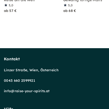
Reise um die Welt
Gewaltig torfige Malts
5,0
5,0
ab 57 €
ab 68 €
Kontakt
Linzer Straße, Wien, Österreich
0043 660 2599921
info@raise-your-spirits.at