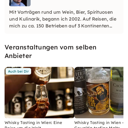
Mit Vorträgen rund um Wein, Bier, Spirituosen
und Kulinarik, begann ich 2002. Auf Reisen, die
mich zu ca. 150 Betrieben auf 3 Kontinenten
geführt haben und durch Spezialausbildungen
erweitere ich mein Wissen, das ich mit meine
Veranstaltungen vom selben
Gästen teile. Seit einigen Jahren bin ich als
Fachautor tätig.
Anbieter
Auch bei Dir
Whisky Tasting in Wien: Eine
Whisky Tasting in Wien –